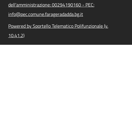
dell'amministrazione: 00294190160 - PEC:
info@pec.comune.farageradadda.bg.it
Powered by Sportello Telematico Polifunzionale (v.
10.41.2)