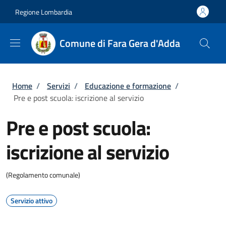
Salta al contenuto principale
Skip to footer content
Regione Lombardia
Comune di Fara Gera d'Adda
Briciole di pane
Home
/
Servizi
/
Educazione e formazione
/
Pre e post scuola: iscrizione al servizio
Pre e post scuola:
iscrizione al servizio
(Regolamento comunale)
Servizio attivo