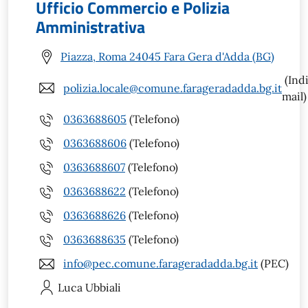
Ufficio Commercio e Polizia
Amministrativa
Piazza, Roma 24045 Fara Gera d'Adda (BG)
(Indi
polizia.locale@comune.farageradadda.bg.it
mail)
0363688605
(Telefono)
0363688606
(Telefono)
0363688607
(Telefono)
0363688622
(Telefono)
0363688626
(Telefono)
0363688635
(Telefono)
info@pec.comune.farageradadda.bg.it
(PEC)
Luca
Ubbiali