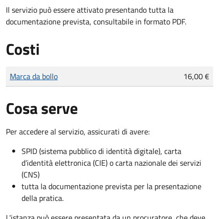
Il servizio può essere attivato presentando tutta la
documentazione prevista, consultabile in formato PDF.
Costi
Tipo di pagamento
Importo
Marca da bollo
16,00 €
Cosa serve
Per accedere al servizio, assicurati di avere:
SPID (sistema pubblico di identità digitale), carta
d’identità elettronica (CIE) o carta nazionale dei servizi
(CNS)
tutta la documentazione prevista per la presentazione
della pratica.
L'istanza può essere presentata da un procuratore, che deve