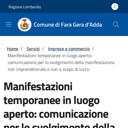
Salta al contenuto principale
Skip to footer content
Regione Lombardia
Comune di Fara Gera d'Adda
Briciole di pane
Home
/
Servizi
/
Imprese e commercio
/
Manifestazioni temporanee in luogo aperto:
comunicazione per lo svolgimento della manifestazione
non imprenditoriale e non a scopo di lucro
Manifestazioni
temporanee in luogo
aperto: comunicazione
per lo svolgimento della