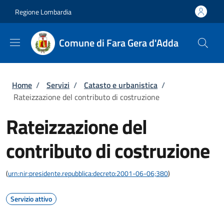
Salta al contenuto principale
Skip to footer content
Regione Lombardia
Comune di Fara Gera d'Adda
Briciole di pane
Home
/
Servizi
/
Catasto e urbanistica
/
Rateizzazione del contributo di costruzione
Rateizzazione del
contributo di costruzione
(
urn:nir:presidente.repubblica:decreto:2001-06-06;380
)
Servizio attivo