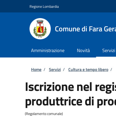
Salta al contenuto principale
Skip to footer content
Regione Lombardia
Comune di Fara Ger
Amministrazione
Novità
Servizi
Briciole di pane
Home
/
Servizi
/
Cultura e tempo libero
/
Iscrizione nel re
produttrice di pr
(Regolamento comunale)