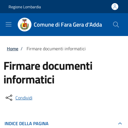
Salta al contenuto principale
Skip to footer content
Regione Lombardia
Comune di Fara Gera d'Adda
Briciole di pane
Home
/
Firmare documenti informatici
Firmare documenti
informatici
Condividi
INDICE DELLA PAGINA