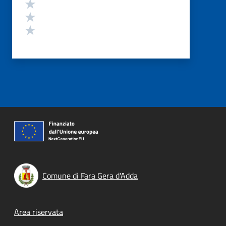
Valuta 3 stelle su 5
Valuta 2 stelle su 5
Valuta 1 stelle su 5
Comune di Fara Gera d'Adda
Footer menu
Area riservata