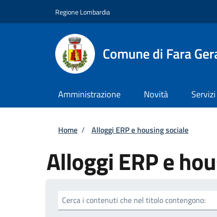
Salta al contenuto principale
Skip to footer content
Regione Lombardia
Comune di Fara Ger
Amministrazione
Novità
Servizi
Briciole di pane
Home
/
Alloggi ERP e housing sociale
Alloggi ERP e hou
Cerca i contenuti che nel titolo contengono: