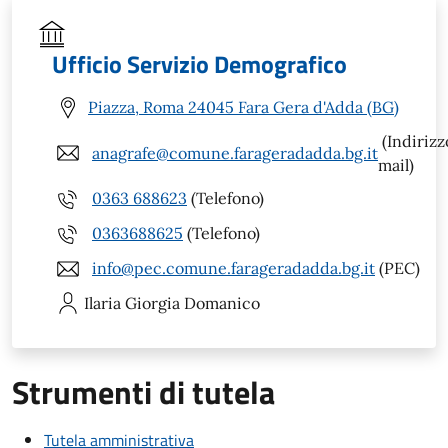
Ufficio Servizio Demografico
Piazza, Roma 24045 Fara Gera d'Adda (BG)
(Indirizz
anagrafe@comune.farageradadda.bg.it
mail)
0363 688623
(Telefono)
0363688625
(Telefono)
info@pec.comune.farageradadda.bg.it
(PEC)
Ilaria Giorgia
Domanico
Strumenti di tutela
Tutela amministrativa