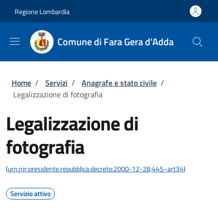
Salta al contenuto principale
Skip to footer content
Regione Lombardia
Comune di Fara Gera d'Adda
Briciole di pane
Home
/
Servizi
/
Anagrafe e stato civile
/
Legalizzazione di fotografia
Legalizzazione di
fotografia
(
urn:nir:presidente.repubblica:decreto:2000-12-28;445~art34
)
Servizio attivo